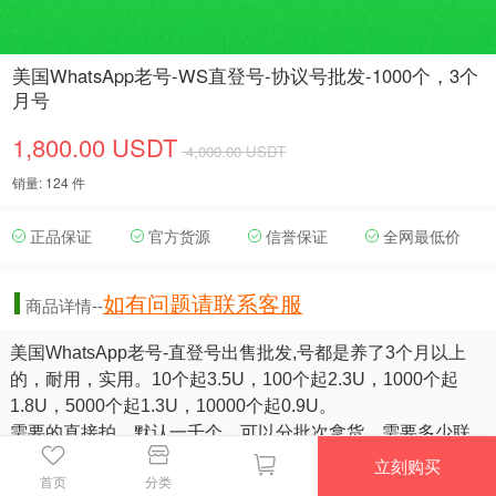
美国WhatsApp老号-WS直登号-协议号批发-1000个，3个
月号
1,800.00 USDT
4,000.00 USDT
销量: 124 件
正品保证
官方货源
信誉保证
全网最低价
如有问题请联系客服
商品详情--
美国WhatsApp老号-直登号出售批发,号都是养了3个月以上
的，耐用，实用。10个起3.5U，100个起2.3U，1000个起
1.8U，5000个起1.3U，10000个起0.9U。
需要的直接拍，默认一千个，可以分批次拿货，需要多少联
系客服拿货，客服会辅助您完成登录，并做好售后服务。包
立刻购买
首页
分类
登录。